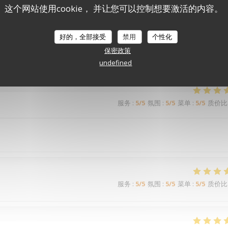
服务
:
5
/5
氛围
:
4
/5
菜单
:
5
/5
质价比
这个网站使用cookie， 并让您可以控制想要激活的内容。
好的，全部接受
禁用
个性化
保密政策
服务
:
4
/5
氛围
:
4
/5
菜单
:
4
/5
质价比
undefined
服务
:
5
/5
氛围
:
5
/5
菜单
:
5
/5
质价比
服务
:
5
/5
氛围
:
5
/5
菜单
:
5
/5
质价比