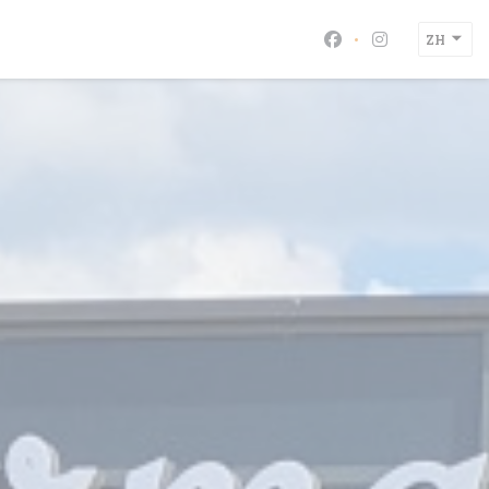
ZH
Facebook ((在新
Instagram