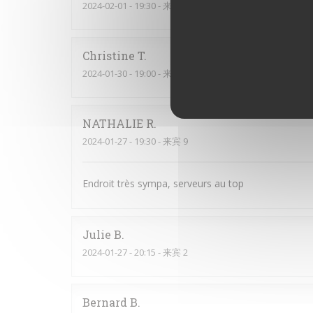
2024-02-01
- 19:30 - 来宾 4
Christine
T
2024-01-30
- 19:00 - 来宾 4
NATHALIE
R
2024-01-27
- 19:30 - 来宾 9
Endroit très sympa, serveurs au top
Julie
B
2024-01-27
- 20:15 - 来宾 2
Bernard
B