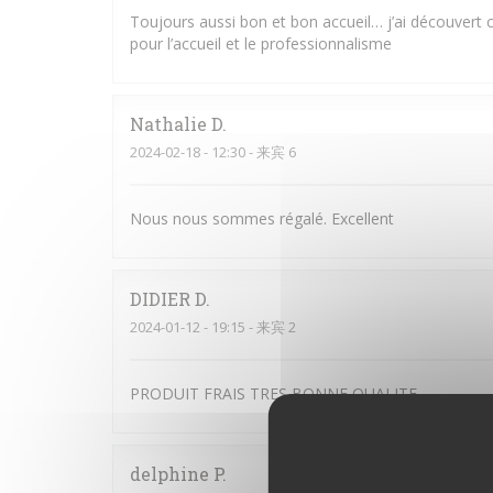
Toujours aussi bon et bon accueil… j’ai découvert c
pour l’accueil et le professionnalisme
Nathalie
D
2024-02-18
- 12:30 - 来宾 6
Nous nous sommes régalé. Excellent
DIDIER
D
2024-01-12
- 19:15 - 来宾 2
PRODUIT FRAIS TRES BONNE QUALITE
delphine
P