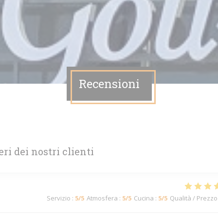
Recensioni
eri dei nostri clienti
Servizio
:
5
/5
Atmosfera
:
5
/5
Cucina
:
5
/5
Qualità / Prezzo