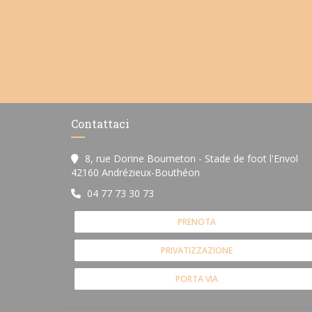
Contattaci
8, rue Dorine Bourneton - Stade de foot l'Envol
((apre una nuova finestra
42160 Andrézieux-Bouthéon
04 77 73 30 73
PRENOTA
PRIVATIZZAZIONE
PORTA VIA