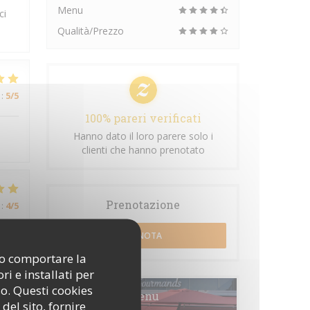
Menu
ci
Qualità/Prezzo
:
5
/5
100% pareri verificati
Hanno dato il loro parere solo i
clienti che hanno prenotato
Prenotazione
:
4
/5
PRENOTA
ono comportare la
i e installati per
so. Questi cookies
Menu
del sito, fornire