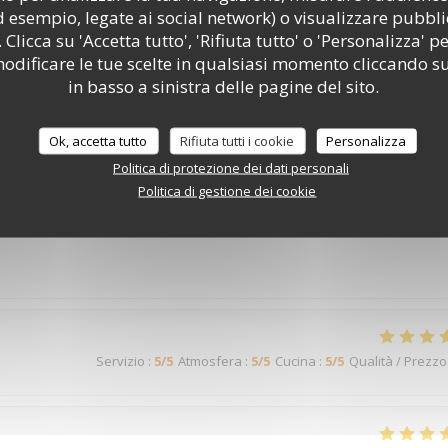
Servizio
:
5
/5
Atmosfera
:
4
/5
Cucina
:
5
/5
Qualità / Prezzo
d esempio, legate ai social network) o visualizzare pubbli
 Clicca su 'Accetta tutto', 'Rifiuta tutto' o 'Personalizza' pe
odificare le tue scelte in qualsiasi momento cliccando su
in basso a sinistra delle pagine del sito.
Servizio
:
4
/5
Atmosfera
:
4
/5
Cucina
:
4
/5
Qualità / Prezzo
Ok, accetta tutto
Rifiuta tutti i cookie
Personalizza
Politica di protezione dei dati personali
Politica di gestione dei cookie
Servizio
:
5
/5
Atmosfera
:
5
/5
Cucina
:
5
/5
Qualità / Prezzo
Servizio
:
5
/5
Atmosfera
:
5
/5
Cucina
:
5
/5
Qualità / Prezzo