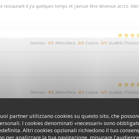
e restaurant il y’a quelques temps et j’avoue être devenue accro. Mer
Servizio
:
5
/5
Atmosfera
:
5
/5
Cucina
:
5
/5
Qualità / Prezzo
Servizio
:
4
/5
Atmosfera
:
4
/5
Cucina
:
5
/5
Qualità / Prezzo
i suoi partner utilizzano cookies su questo sito, che poss
personali. I cookies denominati «necessari» sono obbligator
efinita. Altri cookies opzionali richiedono il tuo consen
o per analizzare la tua navigazione, misurare l'audience 