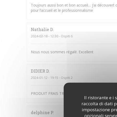
Toujours aussi bon et bon accueil… j’ai découvert c
pour l’accueil et le professionnalisme
Nathalie
D
2024-02-18
- 12:30 - Ospiti 6
Nous nous sommes régalé. Excellent
DIDIER
D
2024-01-12
- 19:15 - Ospiti 2
PRODUIT FRAIS TRES BONNE QUALITE
Il ristorante e 
raccolta di dati 
impostazione pred
delphine
P
opzionali servon