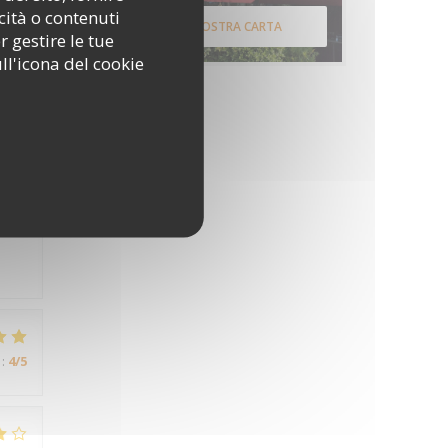
:
4
/5
cità o contenuti
SCOPRI LA NOSTRA CARTA
r gestire le tue
ll'icona del cookie
:
4
/5
:
5
/5
:
4
/5