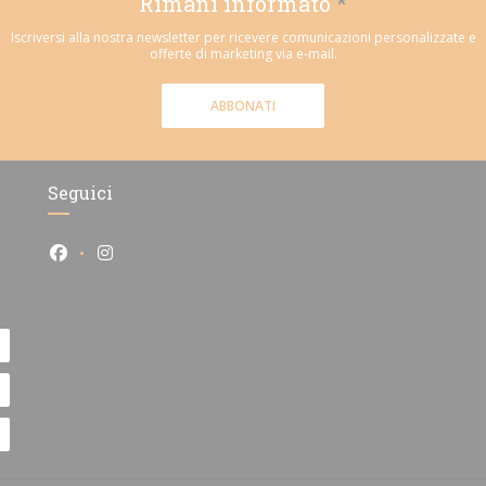
Rimani informato
*
Iscriversi alla nostra newsletter per ricevere comunicazioni personalizzate e
offerte di marketing via e-mail.
ABBONATI
Seguici
Facebook ((apre una nuova finestra))
Instagram ((apre una nuova finestra))
))