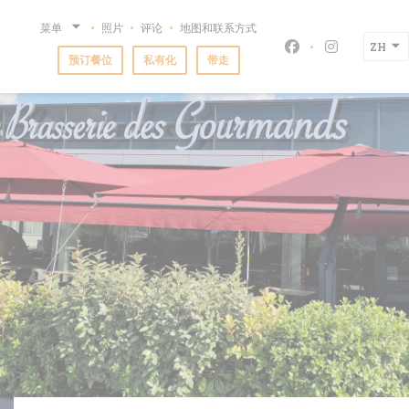
Cookie管理面板
菜单
照片
评论
地图和联系方式
ZH
Facebook ((在
Instagra
预订餐位
私有化
带走