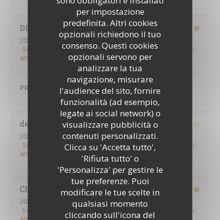
sono obbligatori e installati
per impostazione
predefinita. Altri cookies
DIDIER
D
opzionali richiedono il tuo
2024-01-12
- 19:15 - Ospiti 2
consenso. Questi cookies
Servizio
:
4
/5
Atmosfera
:
4
/5
Cucina
:
5
/5
Qualità / Prezzo
:
opzionali servono per
4
/5
analizzare la tua
navigazione, misurare
PRODUIT FRAIS TRES BONNE QUALITE
l'audience del sito, fornire
funzionalità (ad esempio,
legate ai social network) o
delphine
P
visualizzare pubblicità o
contenuti personalizzati.
2024-02-01
- 19:30 - Ospiti 4
Servizio
:
5
/5
Atmosfera
:
4
/5
Cucina
:
5
/5
Qualità / Prezzo
:
Clicca su 'Accetta tutto',
4
/5
'Rifiuta tutto' o
'Personalizza' per gestire le
tue preferenze. Puoi
Christine
T
modificare le tue scelte in
2024-01-30
- 19:00 - Ospiti 4
qualsiasi momento
Servizio
:
4
/5
Atmosfera
:
4
/5
Cucina
:
4
/5
Qualità / Prezzo
:
cliccando sull'icona del
4
/5