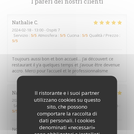
I pareri dei nostri clienti
Nathalie
C
2024-02-18
- 13:00 - Ospiti 7
Servizio
:
5
/5
Atmosfera
:
5
/5
Cucina
:
5
/5
Qualità / Prezzo
:
5
/5
Toujours aussi bon et bon accueil… j’ai découvert ce
restaurant il y’a quelques temps et j’avoue être devenue
accro. Merci pour l’accueil et le professionnalisme
Il ristorante e i suoi partner
Nathalie
D
utilizzano cookies su questo
2024-02-18
- 12:30 - Ospiti 6
Servizio
:
5
/5
Atmosfera
:
5
/5
Cucina
:
5
/5
Qualità / Prezzo
:
sito, che possono
5
/5
comportare la raccolta di
dati personali. I cookies
denominati «necessari»
Nous nous sommes régalé. Excellent