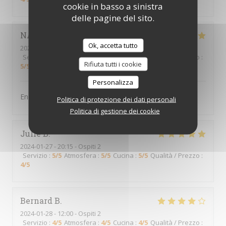
cookie in basso a sinistra
delle pagine del sito.
NATHALIE
R
Ok, accetta tutto
2024-01-27
- 19:30 - Ospiti 9
Servizio
:
5
/5
Atmosfera
:
5
/5
Cucina
:
5
/5
Qualità / Prezzo
:
Rifiuta tutti i cookie
5
/5
Personalizza
Endroit très sympa, serveurs au top
Politica di protezione dei dati personali
Politica di gestione dei cookie
Julie
B
2024-01-27
- 20:15 - Ospiti 2
Servizio
:
5
/5
Atmosfera
:
5
/5
Cucina
:
5
/5
Qualità / Prezzo
:
4
/5
Bernard
B
2024-01-28
- 12:00 - Ospiti 2
Servizio
:
4
/5
Atmosfera
:
4
/5
Cucina
:
4
/5
Qualità / Prezzo
: