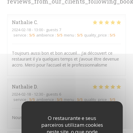
reviews_from_our_clients_following_boo
Nathalie
C
2024-02-18
- 13:00 - guests 7
service
:
5
/5
ambience
:
5
/5
menu
:
5
/5
quality_price
:
5
/5
Toujours aussi bon et bon accueil… j’ai découvert ce
restaurant il y’a quelques temps et j’avoue être devenue
accro. Merci pour l’accueil et le professionnalisme
Nathalie
D
2024-02-18
- 12:30 - guests 6
service
:
5
/5
ambience
:
5
/5
menu
:
5
/5
quality_price
:
5
/5
Nous nous sommes régalé. Excellent
O restaurante e seus
parceiros utilizam cookies
neste site, o que pode