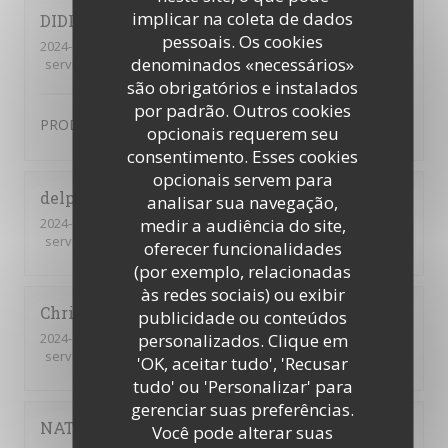
implicar na coleta de dados
DIDIER
D
pessoais. Os cookies
2024-01-12
- 19:15 - guests 2
denominados «necessários»
service
:
4
/5
ambience
:
4
/5
menu
:
5
/5
quality_price
:
4
/5
são obrigatórios e instalados
por padrão. Outros cookies
PRODUIT FRAIS TRES BONNE QUALITE
opcionais requerem seu
consentimento. Esses cookies
opcionais servem para
delphine
P
analisar sua navegação,
2024-02-01
- 19:30 - guests 4
medir a audiência do site,
service
:
5
/5
ambience
:
4
/5
menu
:
5
/5
quality_price
:
4
/5
oferecer funcionalidades
(por exemplo, relacionadas
às redes sociais) ou exibir
Christine
T
publicidade ou conteúdos
2024-01-30
- 19:00 - guests 4
personalizados. Clique em
service
:
4
/5
ambience
:
4
/5
menu
:
4
/5
quality_price
:
4
/5
'OK, aceitar tudo', 'Recusar
tudo' ou 'Personalizar' para
gerenciar suas preferências.
NATHALIE
R
Você pode alterar suas