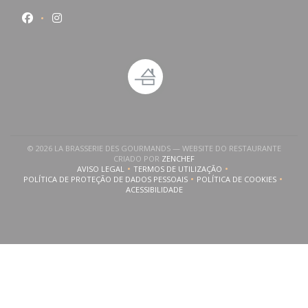
Facebook ((abre numa nova janela))
Instagram ((abre numa nova janela))
© 2026 LA BRASSERIE DES GOURMANDS — WEBSITE DO RESTAURANTE
((ABRE NUMA NOVA JANELA))
CRIADO POR
ZENCHEF
AVISO LEGAL
TERMOS DE UTILIZAÇÃO
((ABRE NUMA NOVA JANELA))
((ABRE NUMA NOVA JANELA))
POLÍTICA DE PROTEÇÃO DE DADOS PESSOAIS
POLÍTICA DE COOKIES
((ABRE NUMA NOVA JANELA))
((ABRE NUMA NOVA
ACESSIBILIDADE
((ABRE NUMA NOVA JANELA))