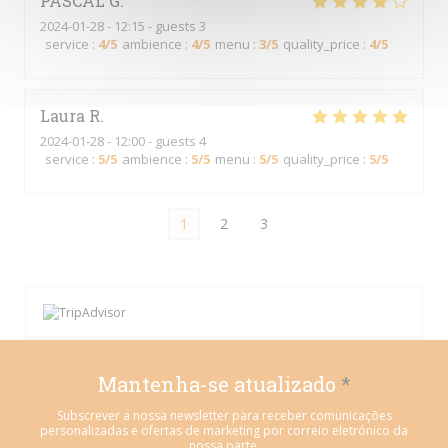
PASCAL
G
2024-01-28
- 12:15 - guests 3
service
:
4
/5
ambience
:
4
/5
menu
:
3
/5
quality_price
:
4
/5
Laura
R
2024-01-28
- 12:00 - guests 4
service
:
5
/5
ambience
:
5
/5
menu
:
5
/5
quality_price
:
5
/5
1
2
3
Mantenha-se atualizado
*
Subscrever a nossa newsletter para receber comunicações
personalizadas e ofertas de marketing por correio eletrónico da
nossa parte.