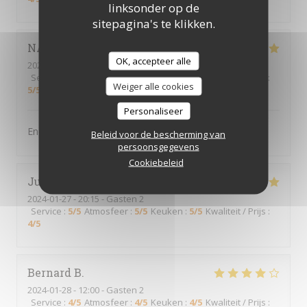
linksonder op de
sitepagina's te klikken.
NATHALIE
R
OK, accepteer alle
2024-01-27
- 19:30 - Gasten 9
Service
:
5
/5
Atmosfeer
:
5
/5
Keuken
:
5
/5
Kwaliteit / Prijs
:
Weiger alle cookies
5
/5
Personaliseer
Endroit très sympa, serveurs au top
Beleid voor de bescherming van
persoonsgegevens
Cookiebeleid
Julie
B
2024-01-27
- 20:15 - Gasten 2
Service
:
5
/5
Atmosfeer
:
5
/5
Keuken
:
5
/5
Kwaliteit / Prijs
:
4
/5
Bernard
B
2024-01-28
- 12:00 - Gasten 2
Service
:
4
/5
Atmosfeer
:
4
/5
Keuken
:
4
/5
Kwaliteit / Prijs
: