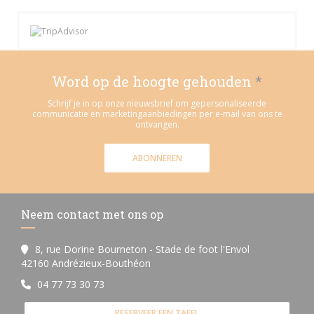
Word op de hoogte gehouden
*
Schrijf je in op onze nieuwsbrief om gepersonaliseerde
communicatie en marketingaanbiedingen per e-mail van ons te
ontvangen.
ABONNEREN
Neem contact met ons op
8, rue Dorine Bourneton - Stade de foot l'Envol
((opent in een nieuw venster))
42160 Andrézieux-Bouthéon
04 77 73 30 73
RESERVEER EEN TAFEL