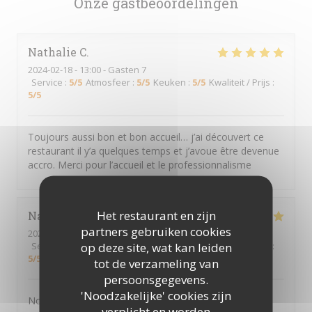
Onze gastbeoordelingen
Nathalie
C
2024-02-18
- 13:00 - Gasten 7
Service
:
5
/5
Atmosfeer
:
5
/5
Keuken
:
5
/5
Kwaliteit / Prijs
:
5
/5
Toujours aussi bon et bon accueil… j’ai découvert ce
restaurant il y’a quelques temps et j’avoue être devenue
accro. Merci pour l’accueil et le professionnalisme
Het restaurant en zijn
Nathalie
D
partners gebruiken cookies
2024-02-18
- 12:30 - Gasten 6
op deze site, wat kan leiden
Service
:
5
/5
Atmosfeer
:
5
/5
Keuken
:
5
/5
Kwaliteit / Prijs
:
5
/5
tot de verzameling van
persoonsgegevens.
'Noodzakelijke' cookies zijn
Nous nous sommes régalé. Excellent
verplicht en worden