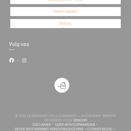
PRIVATISERING
AFHAAL
Volg ons
Facebook ((opent in een nieuw venster))
Instagram ((opent in een nieuw venster))
© 2026 LA BRASSERIE DES GOURMANDS — RESTAURANT WEBSITE
((OPENT IN EEN NIEUW VENS
GECREËERD DOOR
ZENCHEF
DISCLAIMER
GEBRUIKSVOORWAARDEN
((OPENT IN EEN NIEUW VENSTER))
((OPENT IN EEN NIEUW VENSTER))
BELEID BESCHERMING PERSOONSGEGEVENS
COOKIES BELEID
((OPENT IN EEN NIEUW VENSTER))
((OPENT IN EEN NI