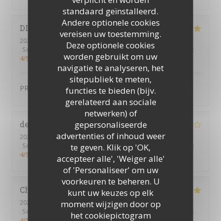
standaard geïnstalleerd.
Andere optionele cookies
DIDIER
D
vereisen uw toestemming.
2024-01-12
- 19:15 - Gasten 2
Deze optionele cookies
Service
:
4
/5
Atmosfeer
:
4
/5
Keuken
:
5
/5
Kwaliteit / Prijs
:
worden gebruikt om uw
4
/5
navigatie te analyseren, het
sitepubliek te meten,
PRODUIT FRAIS TRES BONNE QUALITE
functies te bieden (bijv.
gerelateerd aan sociale
netwerken) of
gepersonaliseerde
delphine
P
advertenties of inhoud weer
2024-02-01
- 19:30 - Gasten 4
Service
:
5
/5
Atmosfeer
te geven. Klik op 'OK,
:
4
/5
Keuken
:
5
/5
Kwaliteit / Prijs
:
4
/5
accepteer alle', 'Weiger alle'
of 'Personaliseer' om uw
voorkeuren te beheren. U
Christine
T
kunt uw keuzes op elk
2024-01-30
- 19:00 - Gasten 4
moment wijzigen door op
Service
:
4
/5
Atmosfeer
:
4
/5
Keuken
:
4
/5
Kwaliteit / Prijs
:
het cookiepictogram
4
/5