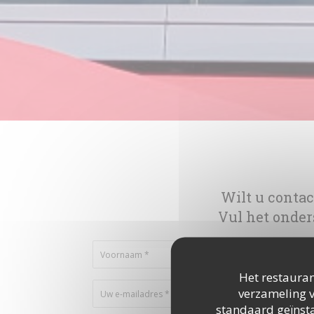
Wilt u conta
Vul het onder
Het restauran
verzameling v
standaard geïnsta