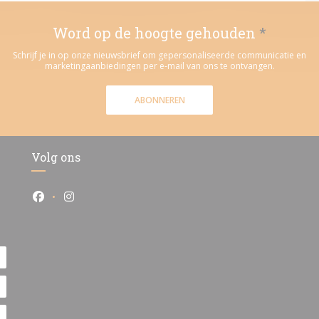
Word op de hoogte gehouden
*
Schrijf je in op onze nieuwsbrief om gepersonaliseerde communicatie en
marketingaanbiedingen per e-mail van ons te ontvangen.
ABONNEREN
Volg ons
Facebook ((opent in een nieuw venster))
Instagram ((opent in een nieuw venster))
ter))