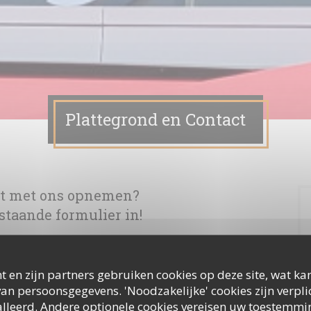
Plattegrond en Contact
ct met ons opnemen?
staande formulier in!
t en zijn partners gebruiken cookies op deze site, wat kan
an persoonsgegevens. 'Noodzakelijke' cookies zijn verpl
lleerd. Andere optionele cookies vereisen uw toestemmi