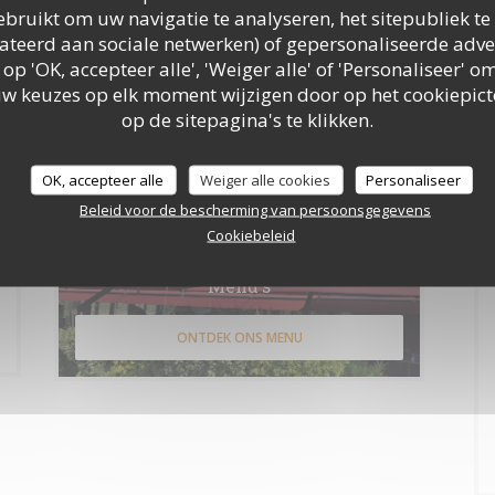
bruikt om uw navigatie te analyseren, het sitepubliek te 
elateerd aan sociale netwerken) of gepersonaliseerde adve
 op 'OK, accepteer alle', 'Weiger alle' of 'Personaliseer'
uw keuzes op elk moment wijzigen door op het cookiepic
op de sitepagina's te klikken.
en voor telefonische marketing via het Bel-me-niet Register:
bel-me-niet.nl
. Voor
cybeleid
.
OK, accepteer alle
Weiger alle cookies
Personaliseer
Beleid voor de bescherming van persoonsgegevens
Cookiebeleid
Menu's
ONTDEK ONS MENU