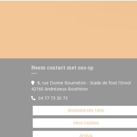
Neem contact met ons op
8, rue Dorine Bourneton - Stade de foot l'Envol
((opent in een nieuw vens
42160 Andrézieux-Bouthéon
04 77 73 30 73
RESERVEER EEN TAFEL
PRIVATISERING
AFHAAL