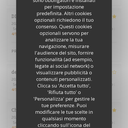
sono obbligatori e installati
per impostazione
predefinita. Altri cookies
DIDIER
D
opzionali richiedono il tuo
2024-01-12
- 19:15 - Ospiti 2
consenso. Questi cookies
Servizio
:
4
/5
Atmosfera
:
4
/5
Cucina
:
5
/5
Qualità / Prezzo
:
opzionali servono per
4
/5
analizzare la tua
navigazione, misurare
PRODUIT FRAIS TRES BONNE QUALITE
l'audience del sito, fornire
funzionalità (ad esempio,
legate ai social network) o
delphine
P
visualizzare pubblicità o
contenuti personalizzati.
2024-02-01
- 19:30 - Ospiti 4
Servizio
:
5
/5
Atmosfera
:
4
/5
Cucina
:
5
/5
Qualità / Prezzo
:
Clicca su 'Accetta tutto',
4
/5
'Rifiuta tutto' o
'Personalizza' per gestire le
tue preferenze. Puoi
Christine
T
modificare le tue scelte in
2024-01-30
- 19:00 - Ospiti 4
qualsiasi momento
Servizio
:
4
/5
Atmosfera
:
4
/5
Cucina
:
4
/5
Qualità / Prezzo
:
cliccando sull'icona del
4
/5