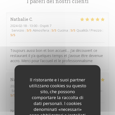
I pareri dei nostri clienti
Nathalie
C
2024-02-18
- 13:00 - Ospiti 7
Servizio
:
5
/5
Atmosfera
:
5
/5
Cucina
:
5
/5
Qualità / Prezzo
:
5
/5
Toujours aussi bon et bon accueil… j’ai découvert ce
restaurant il y’a quelques temps et j’avoue être devenue
accro. Merci pour l’accueil et le professionnalisme
Il ristorante e i suoi partner
Nathalie
D
utilizzano cookies su questo
2024-02-18
- 12:30 - Ospiti 6
Servizio
:
5
/5
Atmosfera
:
5
/5
Cucina
:
5
/5
Qualità / Prezzo
:
sito, che possono
5
/5
comportare la raccolta di
dati personali. I cookies
denominati «necessari»
Nous nous sommes régalé. Excellent