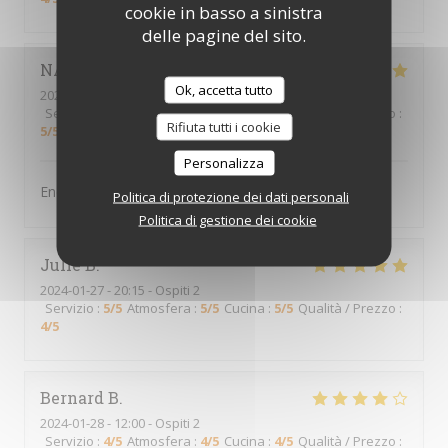
cookie in basso a sinistra
delle pagine del sito.
NATHALIE
R
Ok, accetta tutto
2024-01-27
- 19:30 - Ospiti 9
Servizio
:
5
/5
Atmosfera
:
5
/5
Cucina
:
5
/5
Qualità / Prezzo
:
Rifiuta tutti i cookie
5
/5
Personalizza
Endroit très sympa, serveurs au top
Politica di protezione dei dati personali
Politica di gestione dei cookie
Julie
B
2024-01-27
- 20:15 - Ospiti 2
Servizio
:
5
/5
Atmosfera
:
5
/5
Cucina
:
5
/5
Qualità / Prezzo
:
4
/5
Bernard
B
2024-01-28
- 12:00 - Ospiti 2
Servizio
:
4
/5
Atmosfera
:
4
/5
Cucina
:
4
/5
Qualità / Prezzo
: