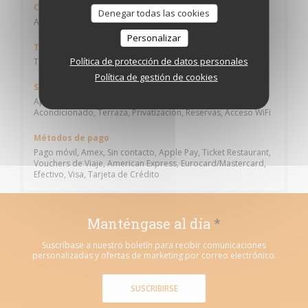
Cocina
Denegar todas las cookies
Alsaciano, Francesa Tradicional
Personalizar
Tipo de negocio
Política de protección de datos personales
Taberna, Cervecería
Política de gestión de cookies
Servicios
Aparcamiento privado gratuito, Habitación con Aire
Acondicionado, Terraza, Privatización, Reservas, Acceso WiFi
Métodos de pago
Pago móvil, Amex, Sin contacto, Apple Pay, Ticket Restaurant,
Vouchers de Viaje, American Express, Eurocard/Mastercard,
Efectivo, Visa, Tarjeta de Crédito
Manténgase al día
*
Suscríbase a nuestro boletín para recibir comunicaciones
personalizadas y ofertas de marketing por correo electrónico.
SUSCRIBIRSE