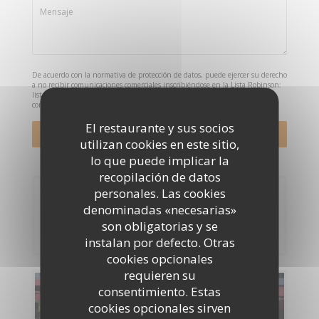
De acuerdo con la normativa de protección de datos, puede ejercer su derecho
a no recibir comunicaciones comerciales inscribiéndose en la Lista Robinson:
listarobinson.es
. Para más información sobre el tratamiento de sus datos,
consulte nuestra
política de privacidad
.
El restaurante y sus socios
utilizan cookies en este sitio,
lo que puede implicar la
recopilación de datos
personales. Las cookies
Reserva
denominadas «necesarias»
son obligatorias y se
RESERVAR UNA MESA
instalan por defecto. Otras
cookies opcionales
requieren su
consentimiento. Estas
Carta
cookies opcionales sirven