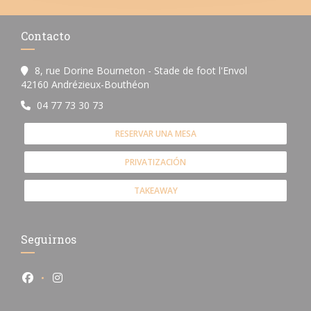
Contacto
8, rue Dorine Bourneton - Stade de foot l'Envol
((abre en una nueva ventana))
42160 Andrézieux-Bouthéon
04 77 73 30 73
RESERVAR UNA MESA
PRIVATIZACIÓN
TAKEAWAY
Seguirnos
Facebook ((abre en una nueva ventana))
Instagram ((abre en una nueva ventana))