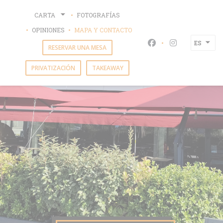
Personalización de sus opciones de cookies
CARTA
FOTOGRAFÍAS
OPINIONES
MAPA Y CONTACTO
ES
Facebook ((abre en
Instagram ((
RESERVAR UNA MESA
PRIVATIZACIÓN
TAKEAWAY