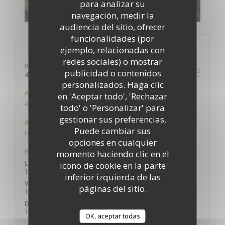
para analizar su
DESCUBRIR NUESTRA CARTA
navegación, medir la
audiencia del sitio, ofrecer
funcionalidades (por
Información general
ejemplo, relacionadas con
redes sociales) o mostrar
8, rue Dorine Bourneton - Stade de foot l'Envol
ITINERARIO
publicidad o contenidos
((abre en una nueva ventana))
42160 Andrézieux-Bouthéon
personalizados. Haga clic
Autobús
en 'Aceptar todo', 'Rechazar
A proximité
todo' o 'Personalizar' para
gestionar sus preferencias.
Aparcamiento
Puede cambiar sus
Gratuit
opciones en cualquier
Horario de apertura
momento haciendo clic en el
Lun
-
Jue
icono de cookie en la parte
12:00 - 13:30
19:00 - 21:00
•
inferior izquierda de las
Vie
-
Sab
páginas del sitio.
12:00 - 13:30
19:00 - 22:00
•
Domingo
12:00 - 13:30
19:00 - 21:00
•
OK, aceptar todas