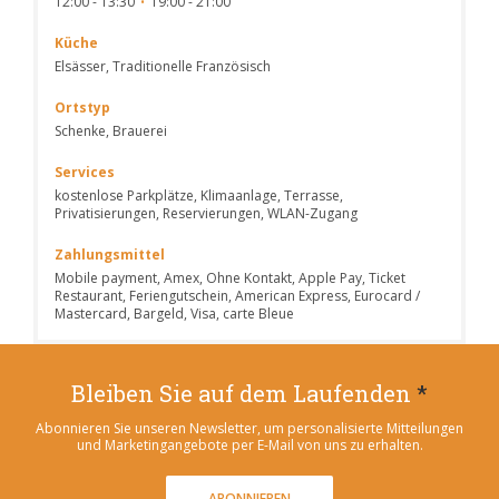
12:00 - 13:30
19:00 - 21:00
•
Küche
Elsässer, Traditionelle Französisch
Ortstyp
Schenke, Brauerei
Services
kostenlose Parkplätze, Klimaanlage, Terrasse,
Privatisierungen, Reservierungen, WLAN-Zugang
Zahlungsmittel
Mobile payment, Amex, Ohne Kontakt, Apple Pay, Ticket
Restaurant, Feriengutschein, American Express, Eurocard /
Mastercard, Bargeld, Visa, carte Bleue
Bleiben Sie auf dem Laufenden
*
Abonnieren Sie unseren Newsletter, um personalisierte Mitteilungen
und Marketingangebote per E-Mail von uns zu erhalten.
ABONNIEREN