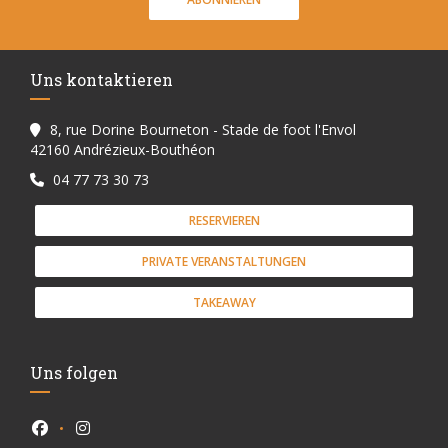
Uns kontaktieren
8, rue Dorine Bourneton - Stade de foot l'Envol
((öffnet ein neues Fenster))
42160 Andrézieux-Bouthéon
04 77 73 30 73
RESERVIEREN
PRIVATE VERANSTALTUNGEN
TAKEAWAY
Uns folgen
Facebook ((öffnet ein neues Fenster))
Instagram ((öffnet ein neues Fenster))