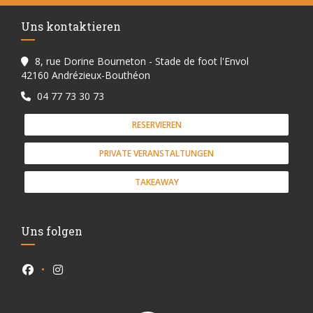
Uns kontaktieren
8, rue Dorine Bourneton - Stade de foot l'Envol
((öffnet ein neues Fenster))
42160 Andrézieux-Bouthéon
04 77 73 30 73
RESERVIEREN
PRIVATE VERANSTALTUNGEN
TAKEAWAY
Uns folgen
Facebook ((öffnet ein neues Fenster))
Instagram ((öffnet ein neues Fenster))