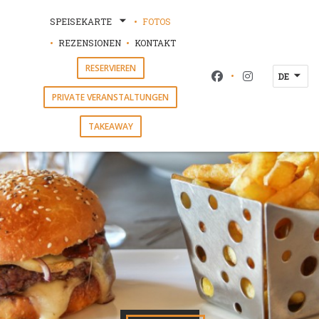
SPEISEKARTE
FOTOS
REZENSIONEN
KONTAKT
RESERVIEREN
DE
Facebook ((öffnet e
Instagram ((ö
PRIVATE VERANSTALTUNGEN
TAKEAWAY