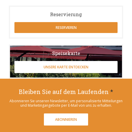
Reservierung
RESERVIEREN
Speisekarte
UNSERE KARTE ENTDECKEN
Bleiben Sie auf dem Laufenden
*
Abonnieren Sie unseren Newsletter, um personalisierte Mitteilungen
und Marketingangebote per E-Mail von uns zu erhalten.
ABONNIEREN