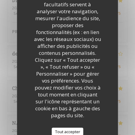
DIDIER
D
facultatifs servent à
2024-01-12
- 19:15 - Couverts 2
analyser votre navigation,
Service
:
4
/5
Ambiance
:
4
/5
Cuisine
:
5
/5
Qualité / Prix
:
4
/5
mesurer l'audience du site,
proposer des
fonctionnalités (ex : en lien
PRODUIT FRAIS TRES BONNE QUALITE
avec les réseaux sociaux) ou
afficher des publicités ou
contenus personnalisés.
delphine
P
Cliquez sur « Tout accepter
2024-02-01
- 19:30 - Couverts 4
», « Tout refuser » ou «
Service
:
5
/5
Ambiance
:
4
/5
Cuisine
:
5
/5
Qualité / Prix
:
4
/5
Personnaliser » pour gérer
vos préférences. Vous
pouvez modifier vos choix à
Christine
T
tout moment en cliquant
2024-01-30
- 19:00 - Couverts 4
sur l'icône représentant un
Service
:
4
/5
Ambiance
:
4
/5
Cuisine
:
4
/5
Qualité / Prix
:
4
/5
cookie en bas à gauche des
pages du site.
NATHALIE
R
2024-01-27
- 19:30 - Couverts 9
Tout accepter