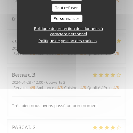
Service
:
5
/5
Ambiance
:
5
/5
Cuisine
:
5
/5
Qualité / Prix
:
5
/5
Tout refuser
Personnaliser
Endroit très sympa, serveurs au top
Politique de protection des données à
caractère personnel
Julie
B
Politique de gestion des cookies
2024-01-27
- 20:15 - Couverts 2
Service
:
5
/5
Ambiance
:
5
/5
Cuisine
:
5
/5
Qualité / Prix
:
4
/5
Bernard
B
2024-01-28
- 12:00 - Couverts 2
Service
:
4
/5
Ambiance
:
4
/5
Cuisine
:
4
/5
Qualité / Prix
:
4
/5
Très bien nous avons passé un bon moment
PASCAL
G