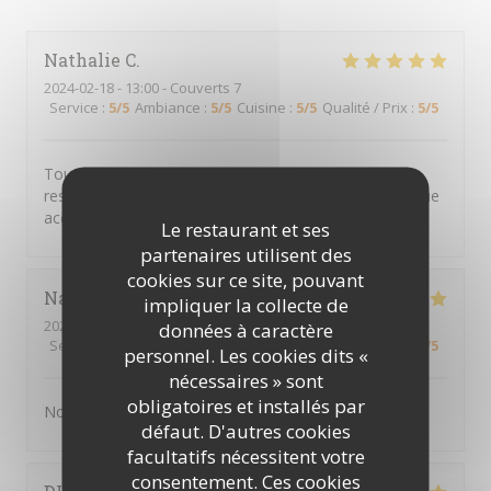
Nathalie
C
2024-02-18
- 13:00 - Couverts 7
Service
:
5
/5
Ambiance
:
5
/5
Cuisine
:
5
/5
Qualité / Prix
:
5
/5
Toujours aussi bon et bon accueil… j’ai découvert ce
restaurant il y’a quelques temps et j’avoue être devenue
accro. Merci pour l’accueil et le professionnalisme
Le restaurant et ses
partenaires utilisent des
cookies sur ce site, pouvant
Nathalie
D
impliquer la collecte de
2024-02-18
- 12:30 - Couverts 6
données à caractère
Service
:
5
/5
Ambiance
:
5
/5
Cuisine
:
5
/5
Qualité / Prix
:
5
/5
personnel. Les cookies dits «
nécessaires » sont
obligatoires et installés par
Nous nous sommes régalé. Excellent
défaut. D'autres cookies
facultatifs nécessitent votre
consentement. Ces cookies