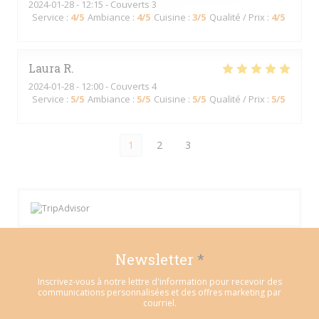
2024-01-28
- 12:15 - Couverts 3
Service
:
4
/5
Ambiance
:
4
/5
Cuisine
:
3
/5
Qualité / Prix
:
4
/5
Laura
R
2024-01-28
- 12:00 - Couverts 4
Service
:
5
/5
Ambiance
:
5
/5
Cuisine
:
5
/5
Qualité / Prix
:
5
/5
1
2
3
Newsletter
*
Inscrivez-vous à notre lettre d'information pour recevoir des
communications personnalisées et des offres marketing par
courriel.