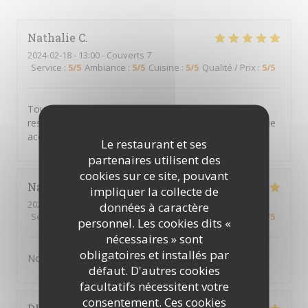
Nathalie
C
2024-02-18
- 13:00 - Couverts 7
Service
:
5
/5
Ambiance
:
5
/5
Cuisine
:
5
/5
Qualité / Prix
:
5
/5
Toujours aussi bon et bon accueil… j’ai découvert ce
restaurant il y’a quelques temps et j’avoue être devenue
accro. Merci pour l’accueil et le professionnalisme
Le restaurant et ses
partenaires utilisent des
cookies sur ce site, pouvant
Nathalie
D
impliquer la collecte de
2024-02-18
- 12:30 - Couverts 6
données à caractère
Service
:
5
/5
Ambiance
:
5
/5
Cuisine
:
5
/5
Qualité / Prix
:
5
/5
personnel. Les cookies dits «
nécessaires » sont
obligatoires et installés par
Nous nous sommes régalé. Excellent
défaut. D'autres cookies
facultatifs nécessitent votre
consentement. Ces cookies