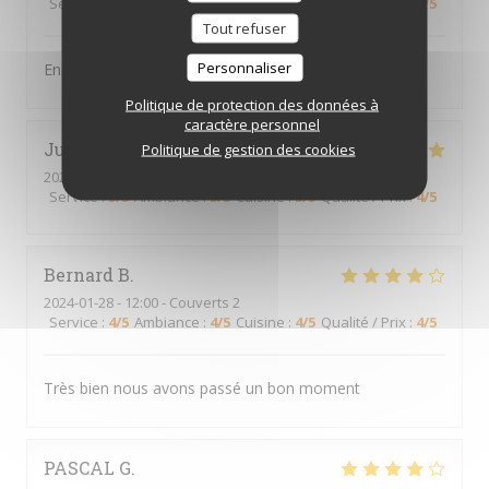
Service
:
5
/5
Ambiance
:
5
/5
Cuisine
:
5
/5
Qualité / Prix
:
5
/5
Tout refuser
Personnaliser
Endroit très sympa, serveurs au top
Politique de protection des données à
caractère personnel
Julie
B
Politique de gestion des cookies
2024-01-27
- 20:15 - Couverts 2
Service
:
5
/5
Ambiance
:
5
/5
Cuisine
:
5
/5
Qualité / Prix
:
4
/5
Bernard
B
2024-01-28
- 12:00 - Couverts 2
Service
:
4
/5
Ambiance
:
4
/5
Cuisine
:
4
/5
Qualité / Prix
:
4
/5
Très bien nous avons passé un bon moment
PASCAL
G