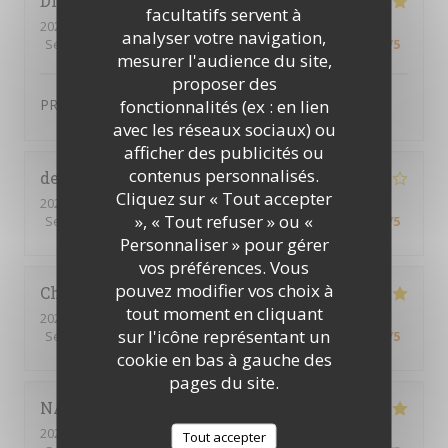
DIDIER
D
facultatifs servent à
2024-01-12
- 19:15 - Couverts 2
analyser votre navigation,
Service
:
4
/5
Ambiance
:
4
/5
Cuisine
:
5
/5
Qualité / Prix
:
4
/5
mesurer l'audience du site,
proposer des
fonctionnalités (ex : en lien
PRODUIT FRAIS TRES BONNE QUALITE
avec les réseaux sociaux) ou
afficher des publicités ou
contenus personnalisés.
delphine
P
Cliquez sur « Tout accepter
2024-02-01
- 19:30 - Couverts 4
», « Tout refuser » ou «
Service
:
5
/5
Ambiance
:
4
/5
Cuisine
:
5
/5
Qualité / Prix
:
4
/5
Personnaliser » pour gérer
vos préférences. Vous
pouvez modifier vos choix à
Christine
T
tout moment en cliquant
2024-01-30
- 19:00 - Couverts 4
sur l'icône représentant un
Service
:
4
/5
Ambiance
:
4
/5
Cuisine
:
4
/5
Qualité / Prix
:
4
/5
cookie en bas à gauche des
pages du site.
NATHALIE
R
2024-01-27
- 19:30 - Couverts 9
Tout accepter