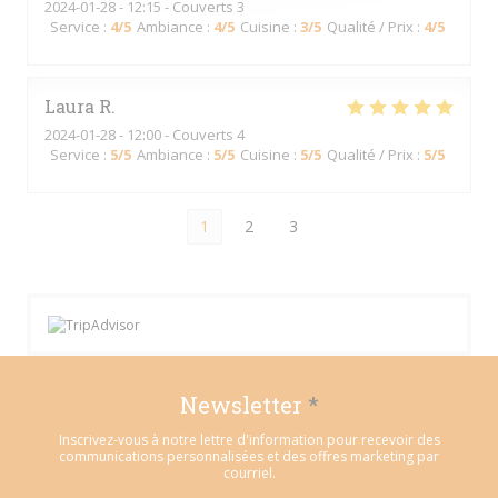
2024-01-28
- 12:15 - Couverts 3
Service
:
4
/5
Ambiance
:
4
/5
Cuisine
:
3
/5
Qualité / Prix
:
4
/5
Laura
R
2024-01-28
- 12:00 - Couverts 4
Service
:
5
/5
Ambiance
:
5
/5
Cuisine
:
5
/5
Qualité / Prix
:
5
/5
1
2
3
Newsletter
*
Inscrivez-vous à notre lettre d'information pour recevoir des
communications personnalisées et des offres marketing par
courriel.