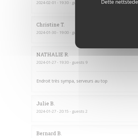
Dette nettstede
2024-02-01
- 19:30 - guests 4
Christine
T
2024-01-30
- 19:00 - guests 4
NATHALIE
R
2024-01-27
- 19:30 - guests 9
Endroit très sympa, serveurs au top
Julie
B
2024-01-27
- 20:15 - guests 2
Bernard
B