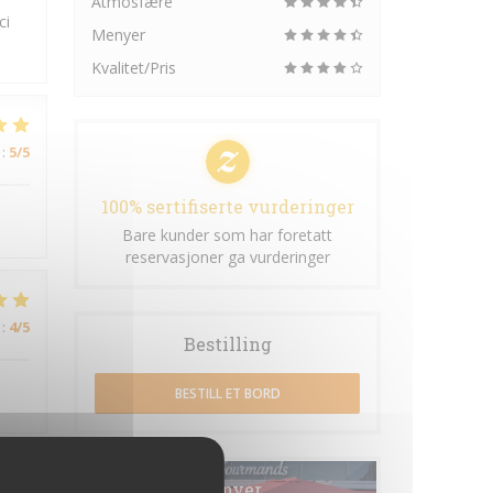
Atmosfære
ci
Menyer
Kvalitet/Pris
:
5
/5
100% sertifiserte vurderinger
Bare kunder som har foretatt
reservasjoner ga vurderinger
:
4
/5
Bestilling
BESTILL ET BORD
Menyer