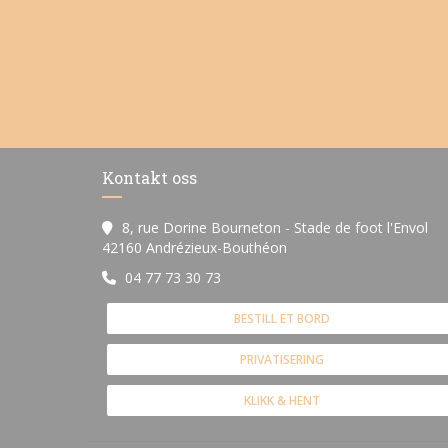
Kontakt oss
8, rue Dorine Bourneton - Stade de foot l'Envol
((åpner i et nytt vindu))
42160 Andrézieux-Bouthéon
04 77 73 30 73
BESTILL ET BORD
PRIVATISERING
KLIKK & HENT