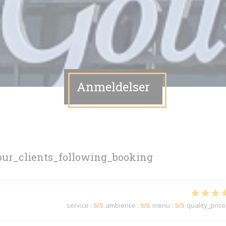
Anmeldelser
ur_clients_following_booking
service
:
5
/5
ambience
:
5
/5
menu
:
5
/5
quality_price