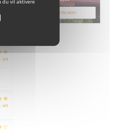
 du vil aktivere
:
4
/5
OPPDAG VÅR MENY
:
4
/5
:
5
/5
:
4
/5