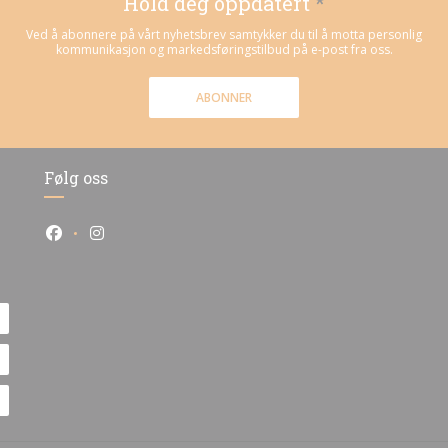
Hold deg oppdatert
*
Ved å abonnere på vårt nyhetsbrev samtykker du til å motta personlig
kommunikasjon og markedsføringstilbud på e-post fra oss.
ABONNER
Følg oss
Facebook ((åpner i et nytt vindu))
Instagram ((åpner i et nytt vindu))