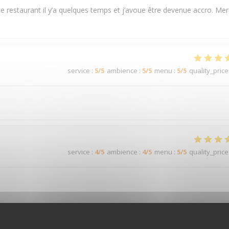
e restaurant il y’a quelques temps et j’avoue être devenue accro. Mer
service
:
5
/5
ambience
:
5
/5
menu
:
5
/5
quality_price
service
:
4
/5
ambience
:
4
/5
menu
:
5
/5
quality_price