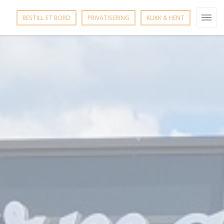
BESTILL ET BORD
PRIVATISERING
KLIKK & HENT