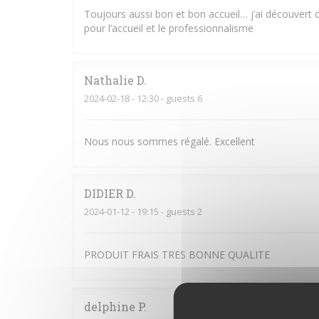
Toujours aussi bon et bon accueil… j’ai découvert c
pour l’accueil et le professionnalisme
Nathalie
D
2024-02-18
- 12:30 - guests 6
Nous nous sommes régalé. Excellent
DIDIER
D
2024-01-12
- 19:15 - guests 2
PRODUIT FRAIS TRES BONNE QUALITE
delphine
P