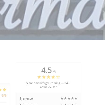
4.5
/5
Gjennomsnittlig vurdering —
2486
anmeldelser
:
5
/5
Tjeneste