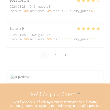
PASCAL
G
2024-01-28
- 12:15 - guests 3
service
:
4
/5
ambience
:
4
/5
menu
:
3
/5
quality_price
:
4
/5
Laura
R
2024-01-28
- 12:00 - guests 4
service
:
5
/5
ambience
:
5
/5
menu
:
5
/5
quality_price
:
5
/5
1
2
3
Hold deg oppdatert
*
Ved å abonnere på vårt nyhetsbrev samtykker du til å motta
personlig kommunikasjon og markedsføringstilbud på e-post fra
oss.