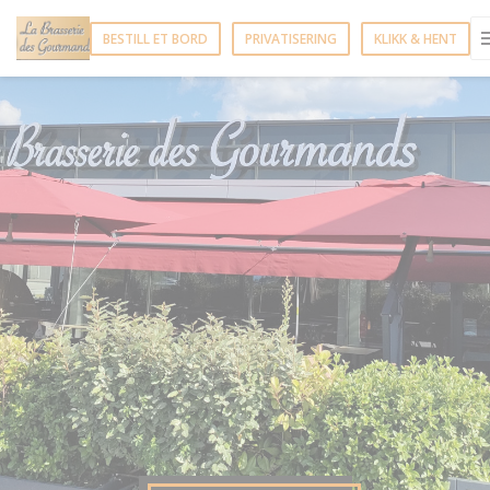
Panel for informasjonskapsler
BESTILL ET BORD
PRIVATISERING
KLIKK & HENT