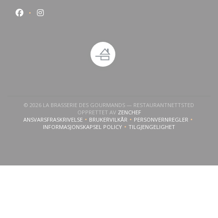
Facebook ((åpner i et nytt vindu))
Instagram ((åpner i et nytt vindu))
© 2026 LA BRASSERIE DES GOURMANDS — RESTAURANTNETTSTED
((ÅPNER I ET NYTT VINDU))
OPPRETTET AV
ZENCHEF
ANSVARSFRASKRIVELSE
BRUKERVILKÅR
PERSONVERNREGLER
((ÅPNER I ET NYTT VINDU))
((ÅPNER I ET NYTT VINDU))
((ÅPNER I ET NYTT VI
INFORMASJONSKAPSEL POLICY
TILGJENGELIGHET
((ÅPNER I ET NYTT VINDU))
((ÅPNER I ET NYTT VINDU)