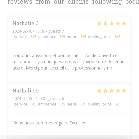
reviews_from_our_clients_following_boo
Nathalie
C
2024-02-18
- 13:00 - guests 7
service
:
5
/5
ambience
:
5
/5
menu
:
5
/5
quality_price
:
5
/5
Toujours aussi bon et bon accueil… j’ai découvert ce
restaurant il y’a quelques temps et j’avoue être devenue
accro. Merci pour l’accueil et le professionnalisme
Nathalie
D
2024-02-18
- 12:30 - guests 6
service
:
5
/5
ambience
:
5
/5
menu
:
5
/5
quality_price
:
5
/5
Nous nous sommes régalé. Excellent