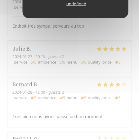
2024-01-27
- 19:30 - guests 9
undefined
service
:
5
/5
ambience
:
5
/5
menu
:
5
/5
quality_price
:
5
/5
Endroit très sympa, serveurs au top
Julie
B
2024-01-27
- 20:15 - guests 2
service
:
5
/5
ambience
:
5
/5
menu
:
5
/5
quality_price
:
4
/5
Bernard
B
2024-01-28
- 12:00 - guests 2
service
:
4
/5
ambience
:
4
/5
menu
:
4
/5
quality_price
:
4
/5
Très bien nous avons passé un bon moment