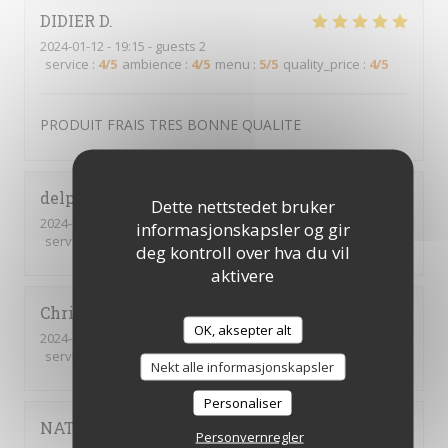
DIDIER
D
2024-01-12
- 19:15 - guests 2
service
:
4
/5
ambience
:
4
/5
menu
:
5
/5
quality_price
:
4
/5
PRODUIT FRAIS TRES BONNE QUALITE
delphine
P
Dette nettstedet bruker
2024-02-01
- 19:30 - guests 4
informasjonskapsler og gir
service
:
5
/5
ambience
:
4
/5
menu
:
5
/5
quality_price
:
4
/5
deg kontroll over hva du vil
aktivere
Christine
T
OK, aksepter alt
2024-01-30
- 19:00 - guests 4
service
:
4
/5
ambience
:
4
/5
menu
:
4
/5
quality_price
:
4
/5
Nekt alle informasjonskapsler
Personaliser
NATHALIE
R
Personvernregler