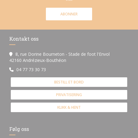
ABONNER
Kontakt oss
8, rue Dorine Bourneton - Stade de foot l'Envol
((åpner i et nytt vindu))
42160 Andrézieux-Bouthéon
04 77 73 30 73
BESTILL ET BORD
PRIVATISERING
KLIKK & HENT
Følg oss