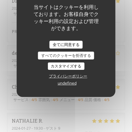
DIDIER
D
当サイトはクッキーを利用し
2024-01-12
- 19:15 - ゲスト 2
ております。お客様自身でク
サービス
:
4
/5
雰囲気
:
4
/5
メニュー
:
5
/5
品質-価格
:
4
/5
ッキー利用の設定および管理
ができます。
PRODUIT FRAIS TRES BONNE QUALITE
全てに同意する
delphine
P
すべてのクッキーを拒否する
2024-02-01
- 19:30 - ゲスト 4
サービス
:
5
/5
雰囲気
:
4
/5
メニュー
:
5
/5
品質-価格
:
4
/5
カスタマイズする
プライバシーポリシー
undefined
Christine
T
2024-01-30
- 19:00 - ゲスト 4
サービス
:
4
/5
雰囲気
:
4
/5
メニュー
:
4
/5
品質-価格
:
4
/5
NATHALIE
R
2024-01-27
- 19:30 - ゲスト 9