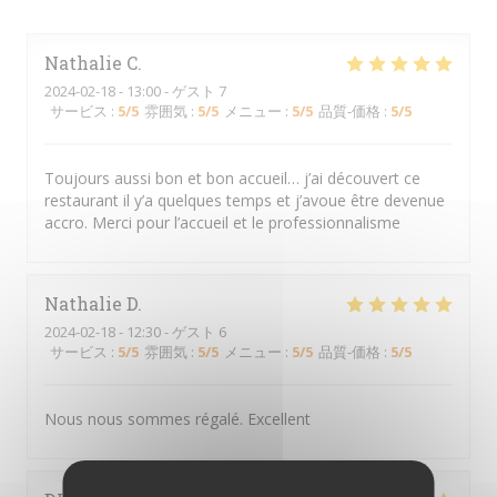
Nathalie
C
2024-02-18
- 13:00 - ゲスト 7
サービス
:
5
/5
雰囲気
:
5
/5
メニュー
:
5
/5
品質-価格
:
5
/5
Toujours aussi bon et bon accueil… j’ai découvert ce
restaurant il y’a quelques temps et j’avoue être devenue
accro. Merci pour l’accueil et le professionnalisme
Nathalie
D
2024-02-18
- 12:30 - ゲスト 6
サービス
:
5
/5
雰囲気
:
5
/5
メニュー
:
5
/5
品質-価格
:
5
/5
Nous nous sommes régalé. Excellent