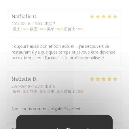
Nathalie
C
2024-02-18
- 13:00 - 来宾 7
服务
:
5
/5
氛围
:
5
/5
菜单
:
5
/5
质价比
:
5
/5
Toujours aussi bon et bon accueil… j’ai découvert ce
restaurant il y’a quelques temps et j’avoue être devenue
accro. Merci pour l’accueil et le professionnalisme
Nathalie
D
2024-02-18
- 12:30 - 来宾 6
服务
:
5
/5
氛围
:
5
/5
菜单
:
5
/5
质价比
:
5
/5
Nous nous sommes régalé. Excellent