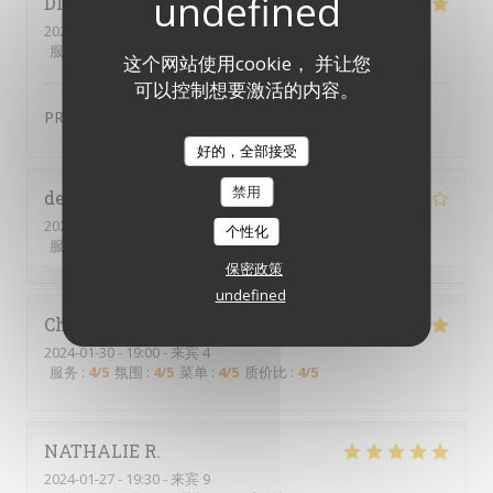
DIDIER
D
2024-01-12
- 19:15 - 来宾 2
服务
:
4
/5
氛围
:
4
/5
菜单
:
5
/5
质价比
:
4
/5
这个网站使用cookie， 并让您
可以控制想要激活的内容。
PRODUIT FRAIS TRES BONNE QUALITE
好的，全部接受
禁用
delphine
P
2024-02-01
- 19:30 - 来宾 4
个性化
服务
:
5
/5
氛围
:
4
/5
菜单
:
5
/5
质价比
:
4
/5
保密政策
undefined
Christine
T
2024-01-30
- 19:00 - 来宾 4
服务
:
4
/5
氛围
:
4
/5
菜单
:
4
/5
质价比
:
4
/5
NATHALIE
R
2024-01-27
- 19:30 - 来宾 9