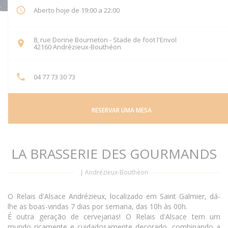
Aberto hoje de 19:00 a 22:00
8, rue Dorine Bourneton - Stade de foot l'Envol
((abre numa nova janela))
42160 Andrézieux-Bouthéon
04 77 73 30 73
RESERVAR UMA MESA
LA BRASSERIE DES GOURMANDS
|
Andrézieux-Bouthéon
O Relais d'Alsace Andrézieux, localizado em Saint Galmier, dá-
lhe as boas-vindas 7 dias por semana, das 10h às 00h.
É outra geração de cervejarias! O Relais d'Alsace tem um
mundo ricamente e cuidadosamente decorado, combinando a