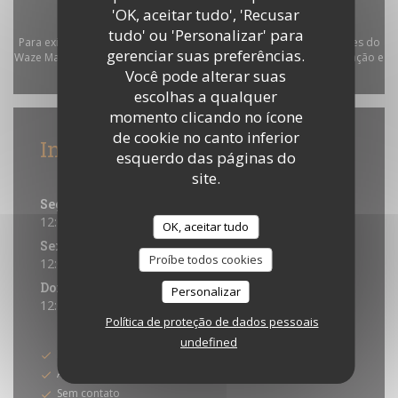
'OK, aceitar tudo', 'Recusar
tudo' ou 'Personalizar' para
Para exibir o mapa interativo do Waze, você deve aceitar os cookies do
gerenciar suas preferências.
Waze Map (Google). Esses cookies podem coletar dados de navegação e
Você pode alterar suas
localização.
Autorizar
escolhas a qualquer
momento clicando no ícone
de cookie no canto inferior
Informações gerais
esquerdo das páginas do
Horário de abertura
site.
Seg
-
Qui
12:00 - 13:30
19:00 - 21:00
•
OK, aceitar tudo
Sex
-
Sab
Proíbe todos cookies
12:00 - 13:30
19:00 - 22:00
•
Domingo
Personalizar
12:00 - 13:30
19:00 - 21:00
•
Política de proteção de dados pessoais
Métodos de pagamento
undefined
Pagamento móvel
Amex
Sem contato