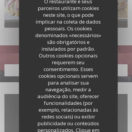
O restaurante e seus
parceiros utilizam cookies
neste site, o que pode
implicar na coleta de dados
pessoais. Os cookies
denominados «necessários»
são obrigatórios e
instalados por padrão.
Descubra o nosso menu
Outros cookies opcionais
requerem seu
consentimento. Esses
DESCUBRA O NOSSO MENU
cookies opcionais servem
para analisar sua
navegação, medir a
audiência do site, oferecer
funcionalidades (por
exemplo, relacionadas às
redes sociais) ou exibir
publicidade ou conteúdos
personalizados. Clique em