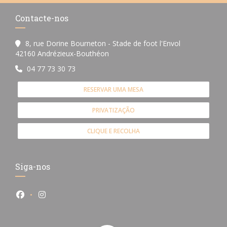
Contacte-nos
8, rue Dorine Bourneton - Stade de foot l'Envol
((abre numa nova janela))
42160 Andrézieux-Bouthéon
04 77 73 30 73
RESERVAR UMA MESA
PRIVATIZAÇÃO
CLIQUE E RECOLHA
Siga-nos
Facebook ((abre numa nova janela))
Instagram ((abre numa nova janela))