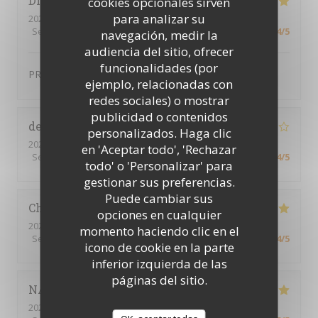
DIDIER
D
cookies opcionales sirven
para analizar su
2024-01-12
- 19:15 - Invitados 2
Servicio
:
4
/5
Ambiente
:
4
/5
Menú
:
5
/5
Calidad / Precio
:
4
/5
navegación, medir la
audiencia del sitio, ofrecer
funcionalidades (por
PRODUIT FRAIS TRES BONNE QUALITE
ejemplo, relacionadas con
redes sociales) o mostrar
publicidad o contenidos
delphine
P
personalizados. Haga clic
2024-02-01
- 19:30 - Invitados 4
en 'Aceptar todo', 'Rechazar
Servicio
:
5
/5
Ambiente
:
4
/5
Menú
:
5
/5
Calidad / Precio
:
4
/5
todo' o 'Personalizar' para
gestionar sus preferencias.
Puede cambiar sus
Christine
T
opciones en cualquier
2024-01-30
- 19:00 - Invitados 4
momento haciendo clic en el
Servicio
:
4
/5
Ambiente
:
4
/5
Menú
:
4
/5
Calidad / Precio
:
4
/5
icono de cookie en la parte
inferior izquierda de las
páginas del sitio.
NATHALIE
R
2024-01-27
- 19:30 - Invitados 9