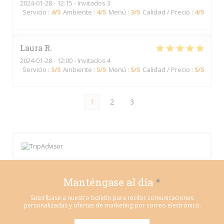
2024-01-28
- 12:15 - Invitados 3
Servicio
:
4
/5
Ambiente
:
4
/5
Menú
:
3
/5
Calidad / Precio
:
4
/5
Laura
R
2024-01-28
- 12:00 - Invitados 4
Servicio
:
5
/5
Ambiente
:
5
/5
Menú
:
5
/5
Calidad / Precio
:
5
/5
1
2
3
Manténgase al día
*
Suscríbase a nuestro boletín para recibir comunicaciones
personalizadas y ofertas de marketing por correo electrónico.