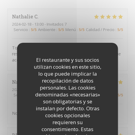
Nathalie
C
2024-02-18
- 13:00 - Invitados 7
Servicio
:
5
/5
Ambiente
:
5
/5
Menú
:
5
/5
Calidad / Precio
:
5
/5
Toujours aussi bon et bon accueil… j’ai découvert ce
restaurant il y’a quelques temps et j’avoue être devenue
El restaurante y sus socios
accro. Merci pour l’accueil et le professionnalisme
utilizan cookies en este sitio,
lo que puede implicar la
recopilación de datos
Nathalie
D
personales. Las cookies
2024-02-18
- 12:30 - Invitados 6
denominadas «necesarias»
Servicio
:
5
/5
Ambiente
:
5
/5
Menú
:
5
/5
Calidad / Precio
:
5
/5
son obligatorias y se
instalan por defecto. Otras
Nous nous sommes régalé. Excellent
cookies opcionales
requieren su
consentimiento. Estas